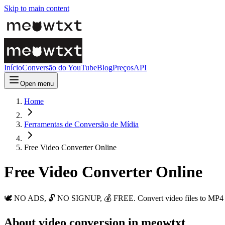
Skip to main content
Início
Conversão do YouTube
Blog
Preços
API
Open menu
Home
Ferramentas de Conversão de Mídia
Free Video Converter Online
Free Video Converter Online
🕊️ NO ADS, 🔓 NO SIGNUP, 💰 FREE. Convert video files to MP4 ins
About video conversion in meowtxt