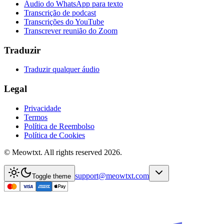
Áudio do WhatsApp para texto
Transcrição de podcast
Transcrições do YouTube
Transcrever reunião do Zoom
Traduzir
Traduzir qualquer áudio
Legal
Privacidade
Termos
Política de Reembolso
Política de Cookies
© Meowtxt. All rights reserved 2026.
support@meowtxt.com
Toggle theme