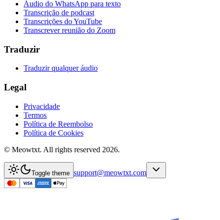
Áudio do WhatsApp para texto
Transcrição de podcast
Transcrições do YouTube
Transcrever reunião do Zoom
Traduzir
Traduzir qualquer áudio
Legal
Privacidade
Termos
Política de Reembolso
Política de Cookies
© Meowtxt. All rights reserved 2026.
support@meowtxt.com
Toggle theme