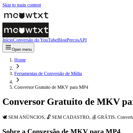
Skip to main content
Início
Conversão do YouTube
Blog
Preços
API
Open menu
Home
Ferramentas de Conversão de Mídia
Conversor Gratuito de MKV para MP4
Conversor Gratuito de MKV p
🕊️ SEM ANÚNCIOS, 🔓 SEM CADASTRO, 💰 GRÁTIS. Converta arqui
Sobre a Conversão de MKV para MP4