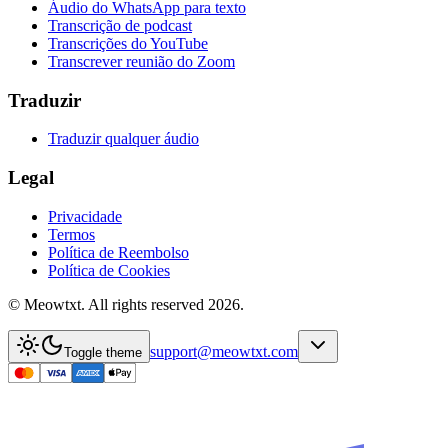
Áudio do WhatsApp para texto
Transcrição de podcast
Transcrições do YouTube
Transcrever reunião do Zoom
Traduzir
Traduzir qualquer áudio
Legal
Privacidade
Termos
Política de Reembolso
Política de Cookies
© Meowtxt. All rights reserved 2026.
support@meowtxt.com
Toggle theme