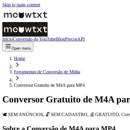
Skip to main content
Início
Conversão do YouTube
Blog
Preços
API
Open menu
Home
Ferramentas de Conversão de Mídia
Conversor Gratuito de M4A para MP4
Conversor Gratuito de M4A pa
🕊️ SEM ANÚNCIOS, 🔓 SEM CADASTRO, 💰 GRATUITO. Converta arq
Sobre a Conversão de M4A para MP4