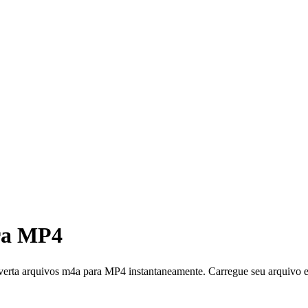
ra MP4
uivos m4a para MP4 instantaneamente. Carregue seu arquivo e ba