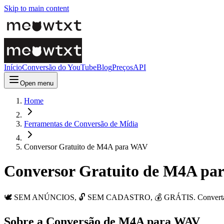
Skip to main content
Início
Conversão do YouTube
Blog
Preços
API
Open menu
Home
Ferramentas de Conversão de Mídia
Conversor Gratuito de M4A para WAV
Conversor Gratuito de M4A pa
🕊️ SEM ANÚNCIOS, 🔓 SEM CADASTRO, 💰 GRÁTIS. Converta arqui
Sobre a Conversão de M4A para WAV