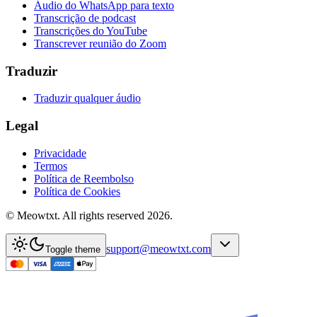
Áudio do WhatsApp para texto
Transcrição de podcast
Transcrições do YouTube
Transcrever reunião do Zoom
Traduzir
Traduzir qualquer áudio
Legal
Privacidade
Termos
Política de Reembolso
Política de Cookies
© Meowtxt. All rights reserved 2026.
support@meowtxt.com
Toggle theme