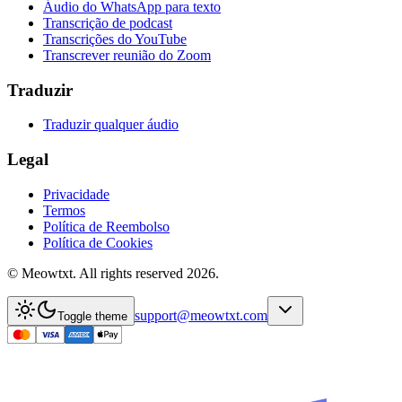
Áudio do WhatsApp para texto
Transcrição de podcast
Transcrições do YouTube
Transcrever reunião do Zoom
Traduzir
Traduzir qualquer áudio
Legal
Privacidade
Termos
Política de Reembolso
Política de Cookies
© Meowtxt. All rights reserved 2026.
support@meowtxt.com
Toggle theme