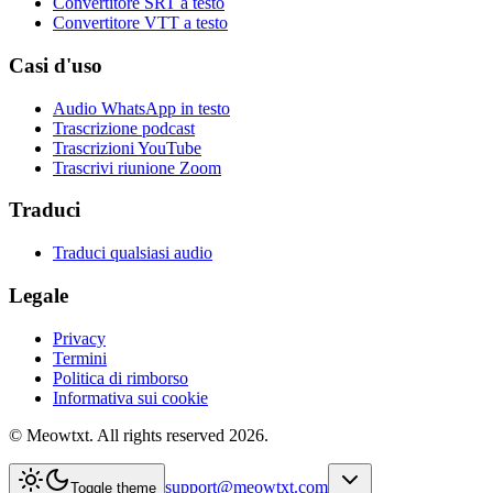
Convertitore SRT a testo
Convertitore VTT a testo
Casi d'uso
Audio WhatsApp in testo
Trascrizione podcast
Trascrizioni YouTube
Trascrivi riunione Zoom
Traduci
Traduci qualsiasi audio
Legale
Privacy
Termini
Politica di rimborso
Informativa sui cookie
© Meowtxt. All rights reserved 2026.
support@meowtxt.com
Toggle theme