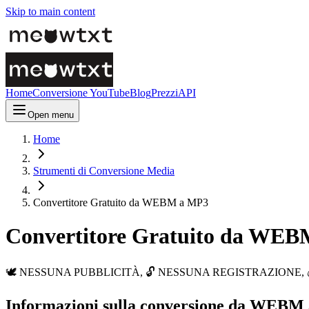
Skip to main content
Home
Conversione YouTube
Blog
Prezzi
API
Open menu
Home
Strumenti di Conversione Media
Convertitore Gratuito da WEBM a MP3
Convertitore Gratuito da WE
🕊️ NESSUNA PUBBLICITÀ, 🔓 NESSUNA REGISTRAZIONE, 💰 GRATUITO.
Informazioni sulla conversione da WEBM