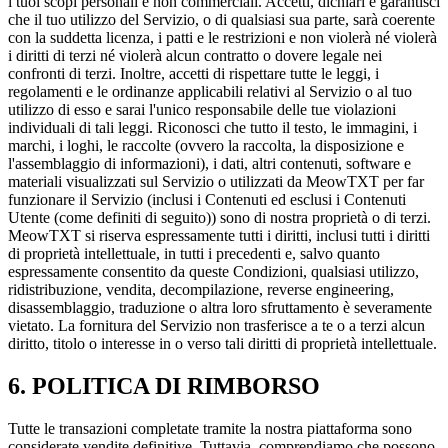
i tuoi scopi personali e non commerciali. Accetti, dichiari e garantisci
che il tuo utilizzo del Servizio, o di qualsiasi sua parte, sarà coerente
con la suddetta licenza, i patti e le restrizioni e non violerà né violerà
i diritti di terzi né violerà alcun contratto o dovere legale nei
confronti di terzi. Inoltre, accetti di rispettare tutte le leggi, i
regolamenti e le ordinanze applicabili relativi al Servizio o al tuo
utilizzo di esso e sarai l'unico responsabile delle tue violazioni
individuali di tali leggi. Riconosci che tutto il testo, le immagini, i
marchi, i loghi, le raccolte (ovvero la raccolta, la disposizione e
l'assemblaggio di informazioni), i dati, altri contenuti, software e
materiali visualizzati sul Servizio o utilizzati da MeowTXT per far
funzionare il Servizio (inclusi i Contenuti ed esclusi i Contenuti
Utente (come definiti di seguito)) sono di nostra proprietà o di terzi.
MeowTXT si riserva espressamente tutti i diritti, inclusi tutti i diritti
di proprietà intellettuale, in tutti i precedenti e, salvo quanto
espressamente consentito da queste Condizioni, qualsiasi utilizzo,
ridistribuzione, vendita, decompilazione, reverse engineering,
disassemblaggio, traduzione o altra loro sfruttamento è severamente
vietato. La fornitura del Servizio non trasferisce a te o a terzi alcun
diritto, titolo o interesse in o verso tali diritti di proprietà intellettuale.
6. POLITICA DI RIMBORSO
Tutte le transazioni completate tramite la nostra piattaforma sono
considerate vendite definitive. Tuttavia, comprendiamo che possono