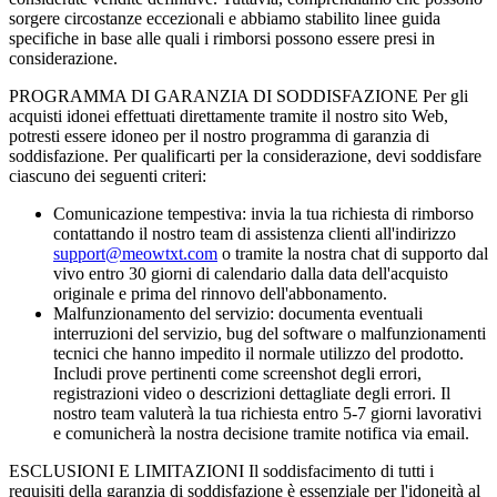
sorgere circostanze eccezionali e abbiamo stabilito linee guida
specifiche in base alle quali i rimborsi possono essere presi in
considerazione.
PROGRAMMA DI GARANZIA DI SODDISFAZIONE Per gli
acquisti idonei effettuati direttamente tramite il nostro sito Web,
potresti essere idoneo per il nostro programma di garanzia di
soddisfazione. Per qualificarti per la considerazione, devi soddisfare
ciascuno dei seguenti criteri:
Comunicazione tempestiva: invia la tua richiesta di rimborso
contattando il nostro team di assistenza clienti all'indirizzo
support@meowtxt.com
o tramite la nostra chat di supporto dal
vivo entro 30 giorni di calendario dalla data dell'acquisto
originale e prima del rinnovo dell'abbonamento.
Malfunzionamento del servizio: documenta eventuali
interruzioni del servizio, bug del software o malfunzionamenti
tecnici che hanno impedito il normale utilizzo del prodotto.
Includi prove pertinenti come screenshot degli errori,
registrazioni video o descrizioni dettagliate degli errori. Il
nostro team valuterà la tua richiesta entro 5-7 giorni lavorativi
e comunicherà la nostra decisione tramite notifica via email.
ESCLUSIONI E LIMITAZIONI Il soddisfacimento di tutti i
requisiti della garanzia di soddisfazione è essenziale per l'idoneità al