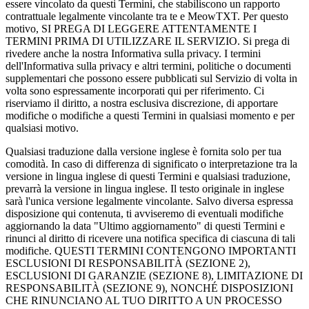
essere vincolato da questi Termini, che stabiliscono un rapporto
contrattuale legalmente vincolante tra te e MeowTXT. Per questo
motivo, SI PREGA DI LEGGERE ATTENTAMENTE I
TERMINI PRIMA DI UTILIZZARE IL SERVIZIO. Si prega di
rivedere anche la nostra Informativa sulla privacy. I termini
dell'Informativa sulla privacy e altri termini, politiche o documenti
supplementari che possono essere pubblicati sul Servizio di volta in
volta sono espressamente incorporati qui per riferimento. Ci
riserviamo il diritto, a nostra esclusiva discrezione, di apportare
modifiche o modifiche a questi Termini in qualsiasi momento e per
qualsiasi motivo.
Qualsiasi traduzione dalla versione inglese è fornita solo per tua
comodità. In caso di differenza di significato o interpretazione tra la
versione in lingua inglese di questi Termini e qualsiasi traduzione,
prevarrà la versione in lingua inglese. Il testo originale in inglese
sarà l'unica versione legalmente vincolante. Salvo diversa espressa
disposizione qui contenuta, ti avviseremo di eventuali modifiche
aggiornando la data "Ultimo aggiornamento" di questi Termini e
rinunci al diritto di ricevere una notifica specifica di ciascuna di tali
modifiche. QUESTI TERMINI CONTENGONO IMPORTANTI
ESCLUSIONI DI RESPONSABILITÀ (SEZIONE 2),
ESCLUSIONI DI GARANZIE (SEZIONE 8), LIMITAZIONE DI
RESPONSABILITÀ (SEZIONE 9), NONCHÉ DISPOSIZIONI
CHE RINUNCIANO AL TUO DIRITTO A UN PROCESSO