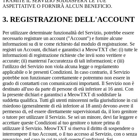
TRAMITE IL SERVIZIO SODDISFERÀ LE TUE
ASPETTATIVE O FORNIRÀ ALCUN BENEFICIO.
3. REGISTRAZIONE DELL'ACCOUNT
Per utilizzare determinate funzionalità del Servizio, potrebbe essere
necessario registrare un account ("Account") e fornire alcune
informazioni su di te come richiesto dal modulo di registrazione. Se
registri un Account, dichiari e garantisci a MeowTXT che: (i) tutte le
informazioni di registrazione richieste che invii sono veritiere e
accurate; (ii) manterrai l'accuratezza di tali informazioni; e (iii)
l'utilizzo del Servizio non viola alcuna legge o regolamento
applicabile o le presenti Condizioni. In caso contrario, il Servizio
potrebbe non funzionare correttamente e potremmo non essere in
grado di contattarti con comunicazioni importanti. Il Servizio non è
destinato all'uso da parte di persone di età inferiore ai 16 anni. Con
la presente dichiari e garantisci a MeowTXT di soddisfare la
suddetta qualifica. Tutti gli utenti minorenni nella giurisdizione in cui
risiedono (generalmente di età inferiore ai 18 anni) devono avere il
permesso di, ed essere direttamente supervisionati da, il loro genitore
o tutore per utilizzare il Servizio. Se sei un minore, devi far leggere e
accettare queste Condizioni al tuo genitore o tutore prima di
utilizzare il Servizio. MeowTXT si riserva il diritto di sospendere o
interrompere il tuo Account, o il tuo accesso al Servizio, con o senza
preavviso, nel caso in cui tu violi queste Condizioni. Sei