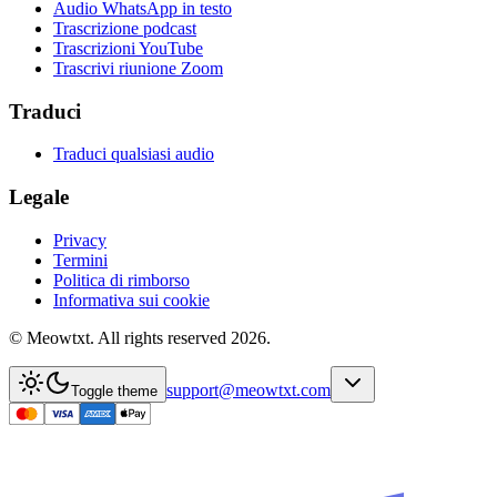
Audio WhatsApp in testo
Trascrizione podcast
Trascrizioni YouTube
Trascrivi riunione Zoom
Traduci
Traduci qualsiasi audio
Legale
Privacy
Termini
Politica di rimborso
Informativa sui cookie
© Meowtxt. All rights reserved 2026.
support@meowtxt.com
Toggle theme