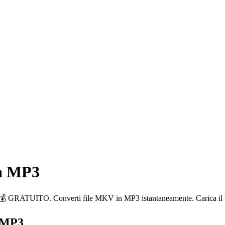
 a MP3
. Converti file MKV in MP3 istantaneamente. Carica il tuo file
a MP3