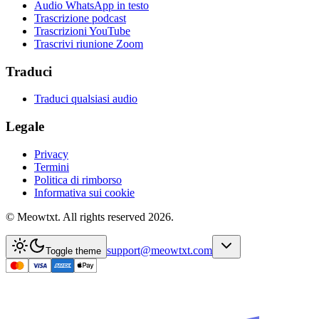
Audio WhatsApp in testo
Trascrizione podcast
Trascrizioni YouTube
Trascrivi riunione Zoom
Traduci
Traduci qualsiasi audio
Legale
Privacy
Termini
Politica di rimborso
Informativa sui cookie
© Meowtxt. All rights reserved 2026.
support@meowtxt.com
Toggle theme