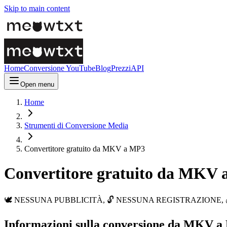
Skip to main content
Home
Conversione YouTube
Blog
Prezzi
API
Open menu
Home
Strumenti di Conversione Media
Convertitore gratuito da MKV a MP3
Convertitore gratuito da MKV
🕊️ NESSUNA PUBBLICITÀ, 🔓 NESSUNA REGISTRAZIONE, 💰 GRATUITO
Informazioni sulla conversione da MKV 