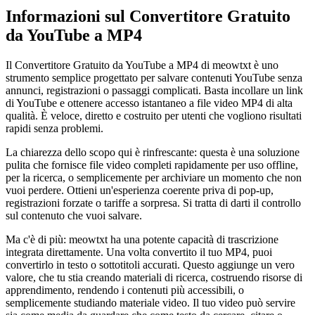
Informazioni sul Convertitore Gratuito
da YouTube a MP4
Il Convertitore Gratuito da YouTube a MP4 di meowtxt è uno
strumento semplice progettato per salvare contenuti YouTube senza
annunci, registrazioni o passaggi complicati. Basta incollare un link
di YouTube e ottenere accesso istantaneo a file video MP4 di alta
qualità. È veloce, diretto e costruito per utenti che vogliono risultati
rapidi senza problemi.
La chiarezza dello scopo qui è rinfrescante: questa è una soluzione
pulita che fornisce file video completi rapidamente per uso offline,
per la ricerca, o semplicemente per archiviare un momento che non
vuoi perdere. Ottieni un'esperienza coerente priva di pop-up,
registrazioni forzate o tariffe a sorpresa. Si tratta di darti il controllo
sul contenuto che vuoi salvare.
Ma c'è di più: meowtxt ha una potente capacità di trascrizione
integrata direttamente. Una volta convertito il tuo MP4, puoi
convertirlo in testo o sottotitoli accurati. Questo aggiunge un vero
valore, che tu stia creando materiali di ricerca, costruendo risorse di
apprendimento, rendendo i contenuti più accessibili, o
semplicemente studiando materiale video. Il tuo video può servire