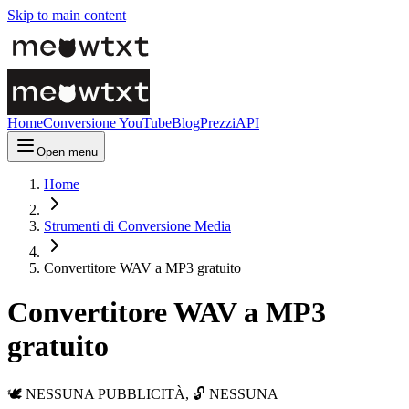
Skip to main content
Home
Conversione YouTube
Blog
Prezzi
API
Open menu
Home
Strumenti di Conversione Media
Convertitore WAV a MP3 gratuito
Convertitore WAV a MP3
gratuito
🕊️ NESSUNA PUBBLICITÀ, 🔓 NESSUNA