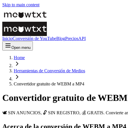
Skip to main content
Inicio
Conversión de YouTube
Blog
Precios
API
Open menu
Home
Herramientas de Conversión de Medios
Convertidor gratuito de WEBM a MP4
Convertidor gratuito de WEB
🕊️ SIN ANUNCIOS, 🔓 SIN REGISTRO, 💰 GRATIS. Convierte archivo
Acerca de la conversión de WEBM a MP4