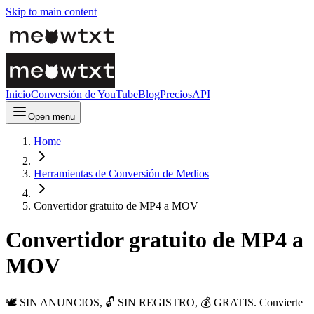
Skip to main content
Inicio
Conversión de YouTube
Blog
Precios
API
Open menu
Home
Herramientas de Conversión de Medios
Convertidor gratuito de MP4 a MOV
Convertidor gratuito de MP4 a
MOV
🕊️ SIN ANUNCIOS, 🔓 SIN REGISTRO, 💰 GRATIS. Convierte