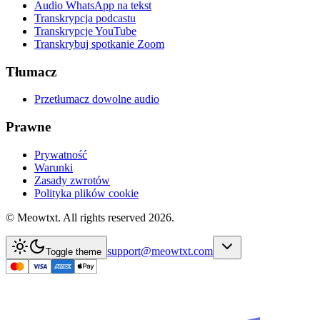
Audio WhatsApp na tekst
Transkrypcja podcastu
Transkrypcje YouTube
Transkrybuj spotkanie Zoom
Tłumacz
Przetłumacz dowolne audio
Prawne
Prywatność
Warunki
Zasady zwrotów
Polityka plików cookie
© Meowtxt. All rights reserved 2026.
support@meowtxt.com
Toggle theme