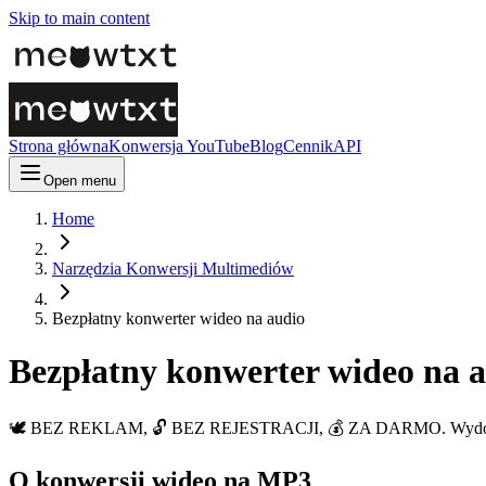
Skip to main content
Strona główna
Konwersja YouTube
Blog
Cennik
API
Open menu
Home
Narzędzia Konwersji Multimediów
Bezpłatny konwerter wideo na audio
Bezpłatny konwerter wideo na 
🕊️ BEZ REKLAM, 🔓 BEZ REJESTRACJI, 💰 ZA DARMO. Wydobądź 
O konwersji wideo na MP3