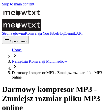
Skip to main content
Strona główna
Konwersja YouTube
Blog
Cennik
API
Open menu
Home
Narzędzia Konwersji Multimediów
Darmowy kompresor MP3 - Zmniejsz rozmiar pliku MP3
online
Darmowy kompresor MP3 -
Zmniejsz rozmiar pliku MP3
online