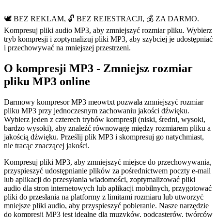
🕊️ BEZ REKLAM, 🔓 BEZ REJESTRACJI, 💰 ZA DARMO.
Kompresuj pliki audio MP3, aby zmniejszyć rozmiar pliku. Wybierz
tryb kompresji i zoptymalizuj pliki MP3, aby szybciej je udostępniać
i przechowywać na mniejszej przestrzeni.
O kompresji MP3 - Zmniejsz rozmiar
pliku MP3 online
Darmowy kompresor MP3 meowtxt pozwala zmniejszyć rozmiar
pliku MP3 przy jednoczesnym zachowaniu jakości dźwięku.
Wybierz jeden z czterech trybów kompresji (niski, średni, wysoki,
bardzo wysoki), aby znaleźć równowagę między rozmiarem pliku a
jakością dźwięku. Prześlij plik MP3 i skompresuj go natychmiast,
nie tracąc znaczącej jakości.
Kompresuj pliki MP3, aby zmniejszyć miejsce do przechowywania,
przyspieszyć udostępnianie plików za pośrednictwem poczty e-mail
lub aplikacji do przesyłania wiadomości, zoptymalizować pliki
audio dla stron internetowych lub aplikacji mobilnych, przygotować
pliki do przesłania na platformy z limitami rozmiaru lub utworzyć
mniejsze pliki audio, aby przyspieszyć pobieranie. Nasze narzędzie
do kompresji MP3 jest idealne dla muzyków, podcasterów, twórców