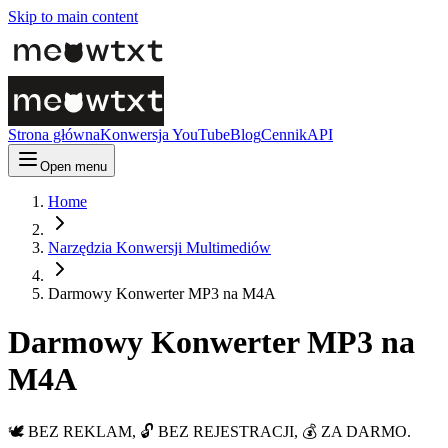
Skip to main content
Strona główna
Konwersja YouTube
Blog
Cennik
API
Open menu
Home
Narzędzia Konwersji Multimediów
Darmowy Konwerter MP3 na M4A
Darmowy Konwerter MP3 na
M4A
🕊️ BEZ REKLAM, 🔓 BEZ REJESTRACJI, 💰 ZA DARMO.