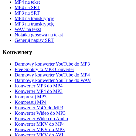
MP4 na tekst
MP4 na SRT
MP3 na SRT
MP4 na transkrypcję
MP3 na transkrypcję
WAV na tekst
Notatka głosowa na tekst
Generuj napisy SRT
Konwertery
Darmowy konwerter YouTube do MP3
Free Spotify to MP3 Converter
Darmowy konwerter YouTube do MP4
Darmowy konwerter YouTube do WAV
Konwerter MP3 do MP4
Konwerter MP4 do MP3
Kompresuj MP3
Kompresuj MP4
Konwerter M4A do MP3
Konwerter Wideo do MP3
Konwerter Wideo do Audio
Konwerter MKV do MP4
Konwerter MKV do MP3
Konwerter MKV do AVI