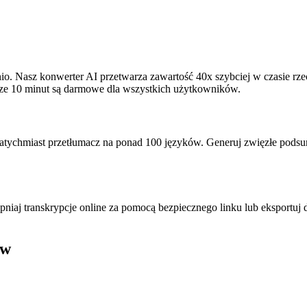
ednio. Nasz konwerter AI przetwarza zawartość 40x szybciej w czasie r
sze 10 minut są darmowe dla wszystkich użytkowników.
atychmiast przetłumacz na ponad 100 języków. Generuj zwięzłe pods
 transkrypcje online za pomocą bezpiecznego linku lub eksportuj do
ów