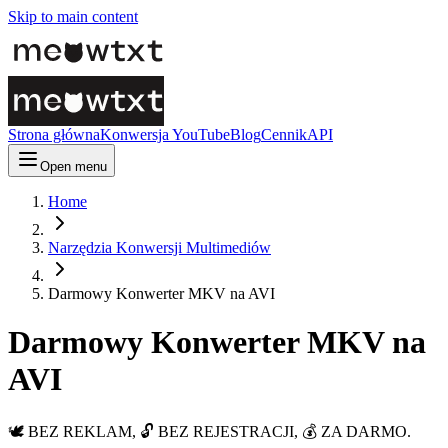
Skip to main content
Strona główna
Konwersja YouTube
Blog
Cennik
API
Open menu
Home
Narzędzia Konwersji Multimediów
Darmowy Konwerter MKV na AVI
Darmowy Konwerter MKV na
AVI
🕊️ BEZ REKLAM, 🔓 BEZ REJESTRACJI, 💰 ZA DARMO.