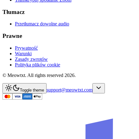
Tłumacz
Przetłumacz dowolne audio
Prawne
Prywatność
Warunki
Zasady zwrotów
Polityka plików cookie
© Meowtxt. All rights reserved 2026.
support@meowtxt.com
Toggle theme