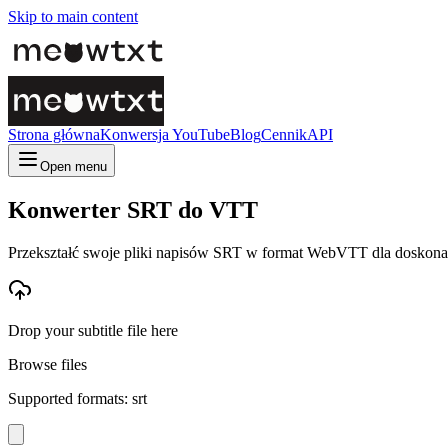
Skip to main content
Strona główna
Konwersja YouTube
Blog
Cennik
API
Open menu
Konwerter SRT do VTT
Przekształć swoje pliki napisów SRT w format WebVTT dla doskona
Drop your subtitle file here
Browse files
Supported formats: srt