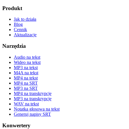
Produkt
Jak to działa
Blog
Cennik
Aktualizacje
Narzędzia
Audio na tekst
Wideo na tekst
MP3 na tekst
M4A na tekst
MP4 na tekst
MP4 na SRT
MP3 na SRT
MP4 na transkrypcję
MP3 na transkrypcję
WAV na tekst
Notatka głosowa na tekst
Generuj napisy SRT
Konwertery