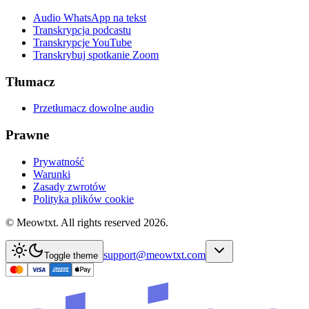
Audio WhatsApp na tekst
Transkrypcja podcastu
Transkrypcje YouTube
Transkrybuj spotkanie Zoom
Tłumacz
Przetłumacz dowolne audio
Prawne
Prywatność
Warunki
Zasady zwrotów
Polityka plików cookie
© Meowtxt. All rights reserved 2026.
support@meowtxt.com
Toggle theme