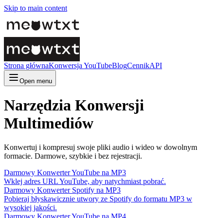
Skip to main content
Strona główna
Konwersja YouTube
Blog
Cennik
API
Open menu
Narzędzia Konwersji
Multimediów
Konwertuj i kompresuj swoje pliki audio i wideo w dowolnym
formacie. Darmowe, szybkie i bez rejestracji.
Darmowy Konwerter YouTube na MP3
Wklej adres URL YouTube, aby natychmiast pobrać.
Darmowy Konwerter Spotify na MP3
Pobieraj błyskawicznie utwory ze Spotify do formatu MP3 w
wysokiej jakości.
Darmowy Konwerter YouTube na MP4