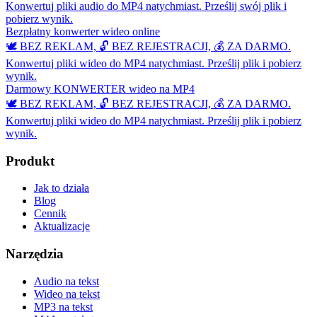
Konwertuj pliki audio do MP4 natychmiast. Prześlij swój plik i
pobierz wynik.
Bezpłatny konwerter wideo online
🕊️ BEZ REKLAM, 🔓 BEZ REJESTRACJI, 💰 ZA DARMO.
Konwertuj pliki wideo do MP4 natychmiast. Prześlij plik i pobierz
wynik.
Darmowy KONWERTER wideo na MP4
🕊️ BEZ REKLAM, 🔓 BEZ REJESTRACJI, 💰 ZA DARMO.
Konwertuj pliki wideo do MP4 natychmiast. Prześlij plik i pobierz
wynik.
Produkt
Jak to działa
Blog
Cennik
Aktualizacje
Narzędzia
Audio na tekst
Wideo na tekst
MP3 na tekst