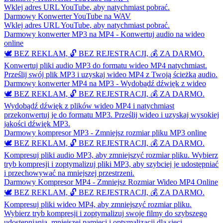
Wklej adres URL YouTube, aby natychmiast pobrać.
Darmowy Konwerter YouTube na WAV
Wklej adres URL YouTube, aby natychmiast pobrać.
Darmowy konwerter MP3 na MP4 - Konwertuj audio na wideo
online
🕊️ BEZ REKLAM, 🔓 BEZ REJESTRACJI, 💰 ZA DARMO.
Konwertuj pliki audio MP3 do formatu wideo MP4 natychmiast.
Prześlij swój plik MP3 i uzyskaj wideo MP4 z Twoją ścieżką audio.
Darmowy konwerter MP4 na MP3 - Wydobądź dźwięk z wideo
🕊️ BEZ REKLAM, 🔓 BEZ REJESTRACJI, 💰 ZA DARMO.
Wydobądź dźwięk z plików wideo MP4 i natychmiast
przekonwertuj je do formatu MP3. Prześlij wideo i uzyskaj wysokiej
jakości dźwięk MP3.
Darmowy kompresor MP3 - Zmniejsz rozmiar pliku MP3 online
🕊️ BEZ REKLAM, 🔓 BEZ REJESTRACJI, 💰 ZA DARMO.
Kompresuj pliki audio MP3, aby zmniejszyć rozmiar pliku. Wybierz
tryb kompresji i zoptymalizuj pliki MP3, aby szybciej je udostępniać
i przechowywać na mniejszej przestrzeni.
Darmowy Kompresor MP4 - Zmniejsz Rozmiar Wideo MP4 Online
🕊️ BEZ REKLAM, 🔓 BEZ REJESTRACJI, 💰 ZA DARMO.
Kompresuj pliki wideo MP4, aby zmniejszyć rozmiar pliku.
Wybierz tryb kompresji i zoptymalizuj swoje filmy do szybszego
udostępniania, mniejszej pamięci i optymalizacji dla sieci.