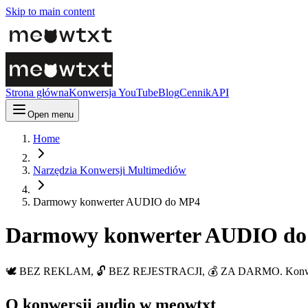
Skip to main content
Strona główna
Konwersja YouTube
Blog
Cennik
API
Open menu
Home
Narzędzia Konwersji Multimediów
Darmowy konwerter AUDIO do MP4
Darmowy konwerter AUDIO d
🕊️ BEZ REKLAM, 🔓 BEZ REJESTRACJI, 💰 ZA DARMO. Konwertuj pl
O konwersji audio w meowtxt