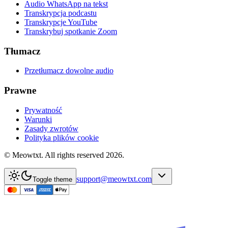
Audio WhatsApp na tekst
Transkrypcja podcastu
Transkrypcje YouTube
Transkrybuj spotkanie Zoom
Tłumacz
Przetłumacz dowolne audio
Prawne
Prywatność
Warunki
Zasady zwrotów
Polityka plików cookie
© Meowtxt. All rights reserved 2026.
support@meowtxt.com
Toggle theme