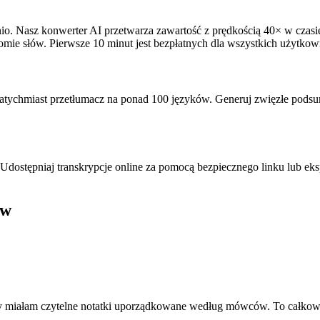
dnio. Nasz konwerter AI przetwarza zawartość z prędkością 40× w czas
iomie słów. Pierwsze 10 minut jest bezpłatnych dla wszystkich użytko
tychmiast przetłumacz na ponad 100 języków. Generuj zwięzłe pods
stępniaj transkrypcje online za pomocą bezpiecznego linku lub eks
ów
ty miałam czytelne notatki uporządkowane według mówców. To całkow