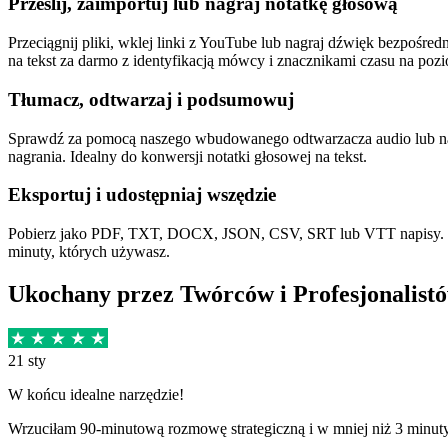
Prześlij, zaimportuj lub nagraj notatkę głosową
Przeciągnij pliki, wklej linki z YouTube lub nagraj dźwięk bezpośre
na tekst za darmo z identyfikacją mówcy i znacznikami czasu na poz
Tłumacz, odtwarzaj i podsumowuj
Sprawdź za pomocą naszego wbudowanego odtwarzacza audio lub na
nagrania. Idealny do konwersji notatki głosowej na tekst.
Eksportuj i udostępniaj wszędzie
Pobierz jako PDF, TXT, DOCX, JSON, CSV, SRT lub VTT napisy. Udo
minuty, których używasz.
Ukochany przez Twórców i Profesjonalist
21 sty
W końcu idealne narzędzie!
Wrzuciłam 90‑minutową rozmowę strategiczną i w mniej niż 3 minu