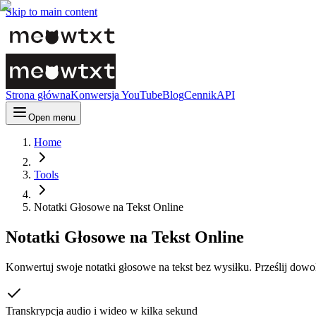
Skip to main content
Strona główna
Konwersja YouTube
Blog
Cennik
API
Open menu
Home
Tools
Notatki Głosowe na Tekst Online
Notatki Głosowe na Tekst Online
Konwertuj swoje notatki głosowe na tekst bez wysiłku. Prześlij dowo
Transkrypcja audio i wideo w kilka sekund