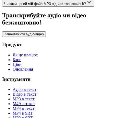
Чи захищений мій файл MP3 під час транскрипції?
Транскрибуйте аудіо чи відео
безкоштовно!
Завантажити аудіо/відео
Продукт
Як це працює
Блог
Ціни
Оновлення
Інструменти
Аудіо в текст
Відео в текст
MP3 в текст
M4A в текст
MP4 в текст
MP4 в SRT
MP3 в SRT