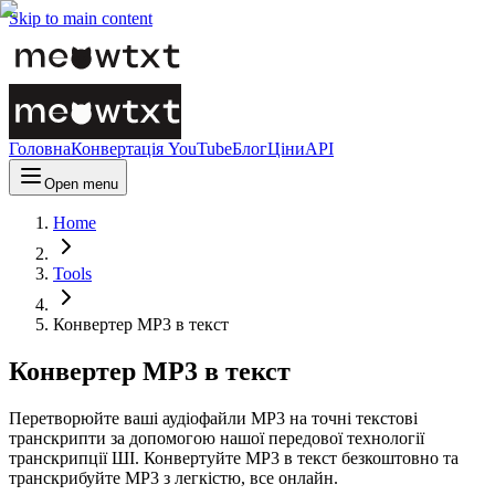
Skip to main content
Головна
Конвертація YouTube
Блог
Ціни
API
Open menu
Home
Tools
Конвертер MP3 в текст
Конвертер MP3 в текст
Перетворюйте ваші аудіофайли MP3 на точні текстові
транскрипти за допомогою нашої передової технології
транскрипції ШІ. Конвертуйте MP3 в текст безкоштовно та
транскрибуйте MP3 з легкістю, все онлайн.