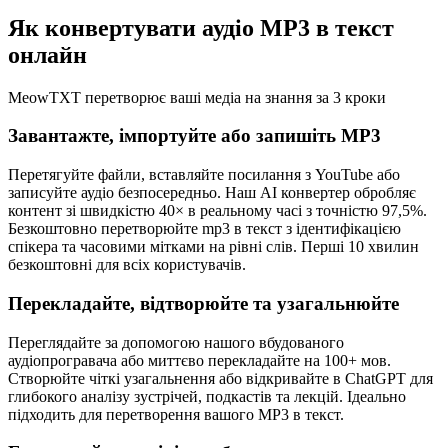
Як конвертувати аудіо MP3 в текст
онлайн
MeowTXT перетворює ваші медіа на знання за 3 кроки
Завантажте, імпортуйте або запишіть MP3
Перетягуйте файли, вставляйте посилання з YouTube або
записуйте аудіо безпосередньо. Наш AI конвертер обробляє
контент зі швидкістю 40× в реальному часі з точністю 97,5%.
Безкоштовно перетворюйте mp3 в текст з ідентифікацією
спікера та часовими мітками на рівні слів. Перші 10 хвилин
безкоштовні для всіх користувачів.
Перекладайте, відтворюйте та узагальнюйте
Переглядайте за допомогою нашого вбудованого
аудіопрогравача або миттєво перекладайте на 100+ мов.
Створюйте чіткі узагальнення або відкривайте в ChatGPT для
глибокого аналізу зустрічей, подкастів та лекцій. Ідеально
підходить для перетворення вашого MP3 в текст.