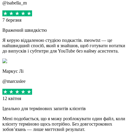
@isabella_m
7 березня
Вражений швидкістю
Я керую віддаленою студією подкастів. meowtxt — це
найшвидший спосіб, який я знайшов, щоб готувати нотатки
до випусків і субтитри для YouTube без найму асистента.
Маркус Лі
@marcuslee
12 квітня
Ідеально для термінових запитів клієнтів
Мені подобається, що я можу розблокувати один файл, коли
клієнту терміново щось потрібно. Без довгострокових
зобов’язань — лише миттєвий результат.