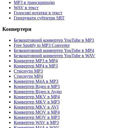
MP3 в транскрипцію
WAV в текст
Голосові нотатки в текст
Генерувати субтитри SRT
Конвертери
Безкоштовний конвертер YouTube в MP3
Free Spotify to MP3 Converter
Безкоштовний конвертер YouTube в MP4
Безкоштовний конвертер YouTube в WAV
Конвертер MP3 в MP4
Конвертер MP4 в MP3
Стиснути MP3
Стиснути MP4
Конвертер M4A в MP3
Конвертер Відео в MP3
Конвертер Відео в Аудіо
Конвертер MKV в MP4
Конвертер MKV в MP3
Конвертер MKV в AVI
Конвертер MOV в MP4
Конвертер MOV в MP3
Конвертер WAV в MP3
Конвертер M4A в WAV