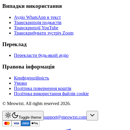
Випадки використання
Аудіо WhatsApp в текст
Транскрипція подкастів
Транскрипції YouTube
Транскрибувати зустріч Zoom
Переклад
Перекласти будь-який аудіо
Правова інформація
Конфіденційність
Умови
Політика повернення коштів
Політика використання файлів cookie
© Meowtxt. All rights reserved 2026.
support@meowtxt.com
Toggle theme