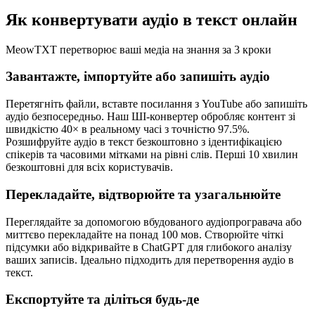
Як конвертувати аудіо в текст онлайн
MeowTXT перетворює ваші медіа на знання за 3 кроки
Завантажте, імпортуйте або запишіть аудіо
Перетягніть файли, вставте посилання з YouTube або запишіть
аудіо безпосередньо. Наш ШІ-конвертер обробляє контент зі
швидкістю 40× в реальному часі з точністю 97.5%.
Розшифруйте аудіо в текст безкоштовно з ідентифікацією
спікерів та часовими мітками на рівні слів. Перші 10 хвилин
безкоштовні для всіх користувачів.
Перекладайте, відтворюйте та узагальнюйте
Переглядайте за допомогою вбудованого аудіопрогравача або
миттєво перекладайте на понад 100 мов. Створюйте чіткі
підсумки або відкривайте в ChatGPT для глибокого аналізу
ваших записів. Ідеально підходить для перетворення аудіо в
текст.
Експортуйте та діліться будь-де