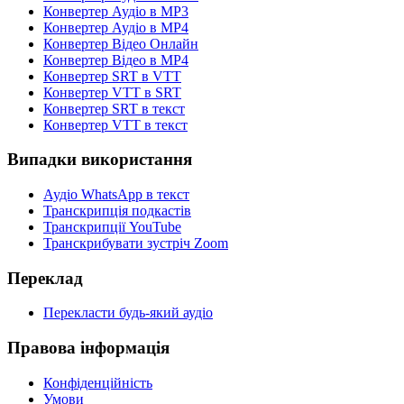
Конвертер Аудіо в MP3
Конвертер Аудіо в MP4
Конвертер Відео Онлайн
Конвертер Відео в MP4
Конвертер SRT в VTT
Конвертер VTT в SRT
Конвертер SRT в текст
Конвертер VTT в текст
Випадки використання
Аудіо WhatsApp в текст
Транскрипція подкастів
Транскрипції YouTube
Транскрибувати зустріч Zoom
Переклад
Перекласти будь-який аудіо
Правова інформація
Конфіденційність
Умови