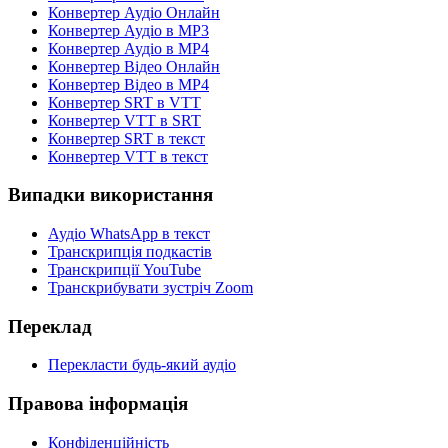
Конвертер Аудіо Онлайн
Конвертер Аудіо в MP3
Конвертер Аудіо в MP4
Конвертер Відео Онлайн
Конвертер Відео в MP4
Конвертер SRT в VTT
Конвертер VTT в SRT
Конвертер SRT в текст
Конвертер VTT в текст
Випадки використання
Аудіо WhatsApp в текст
Транскрипція подкастів
Транскрипції YouTube
Транскрибувати зустріч Zoom
Переклад
Перекласти будь-який аудіо
Правова інформація
Конфіденційність