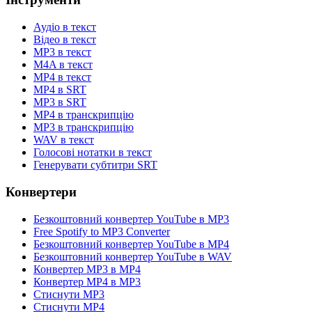
Аудіо в текст
Відео в текст
MP3 в текст
M4A в текст
MP4 в текст
MP4 в SRT
MP3 в SRT
MP4 в транскрипцію
MP3 в транскрипцію
WAV в текст
Голосові нотатки в текст
Генерувати субтитри SRT
Конвертери
Безкоштовний конвертер YouTube в MP3
Free Spotify to MP3 Converter
Безкоштовний конвертер YouTube в MP4
Безкоштовний конвертер YouTube в WAV
Конвертер MP3 в MP4
Конвертер MP4 в MP3
Стиснути MP3
Стиснути MP4