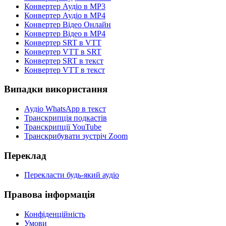
Конвертер Аудіо в MP3
Конвертер Аудіо в MP4
Конвертер Відео Онлайн
Конвертер Відео в MP4
Конвертер SRT в VTT
Конвертер VTT в SRT
Конвертер SRT в текст
Конвертер VTT в текст
Випадки використання
Аудіо WhatsApp в текст
Транскрипція подкастів
Транскрипції YouTube
Транскрибувати зустріч Zoom
Переклад
Перекласти будь-який аудіо
Правова інформація
Конфіденційність
Умови