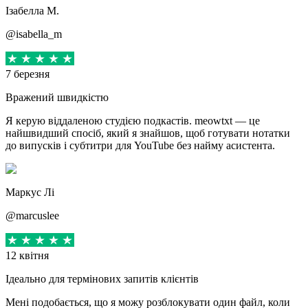
Ізабелла М.
@isabella_m
7 березня
Вражений швидкістю
Я керую віддаленою студією подкастів. meowtxt — це
найшвидший спосіб, який я знайшов, щоб готувати нотатки
до випусків і субтитри для YouTube без найму асистента.
Маркус Лі
@marcuslee
12 квітня
Ідеально для термінових запитів клієнтів
Мені подобається, що я можу розблокувати один файл, коли