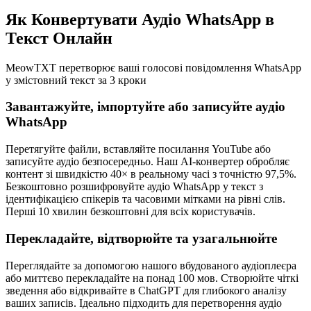
Як Конвертувати Аудіо WhatsApp в
Текст Онлайн
MeowTXT перетворює ваші голосові повідомлення WhatsApp
у змістовний текст за 3 кроки
Завантажуйте, імпортуйте або записуйте аудіо
WhatsApp
Перетягуйте файли, вставляйте посилання YouTube або
записуйте аудіо безпосередньо. Наш AI-конвертер обробляє
контент зі швидкістю 40× в реальному часі з точністю 97,5%.
Безкоштовно розшифровуйте аудіо WhatsApp у текст з
ідентифікацією спікерів та часовими мітками на рівні слів.
Перші 10 хвилин безкоштовні для всіх користувачів.
Перекладайте, відтворюйте та узагальнюйте
Переглядайте за допомогою нашого вбудованого аудіоплеєра
або миттєво перекладайте на понад 100 мов. Створюйте чіткі
зведення або відкривайте в ChatGPT для глибокого аналізу
ваших записів. Ідеально підходить для перетворення аудіо