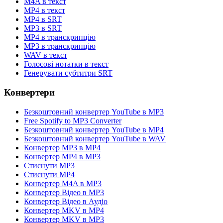
M4A в текст
MP4 в текст
MP4 в SRT
MP3 в SRT
MP4 в транскрипцію
MP3 в транскрипцію
WAV в текст
Голосові нотатки в текст
Генерувати субтитри SRT
Конвертери
Безкоштовний конвертер YouTube в MP3
Free Spotify to MP3 Converter
Безкоштовний конвертер YouTube в MP4
Безкоштовний конвертер YouTube в WAV
Конвертер MP3 в MP4
Конвертер MP4 в MP3
Стиснути MP3
Стиснути MP4
Конвертер M4A в MP3
Конвертер Відео в MP3
Конвертер Відео в Аудіо
Конвертер MKV в MP4
Конвертер MKV в MP3