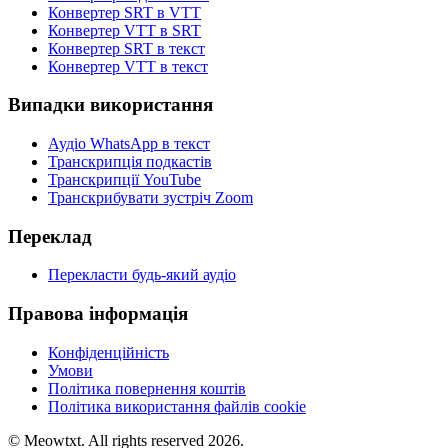
Конвертер SRT в VTT
Конвертер VTT в SRT
Конвертер SRT в текст
Конвертер VTT в текст
Випадки використання
Аудіо WhatsApp в текст
Транскрипція подкастів
Транскрипції YouTube
Транскрибувати зустріч Zoom
Переклад
Перекласти будь-який аудіо
Правова інформація
Конфіденційність
Умови
Політика повернення коштів
Політика використання файлів cookie
© Meowtxt. All rights reserved 2026.