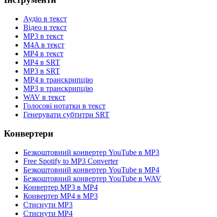
Аудіо в текст
Відео в текст
MP3 в текст
M4A в текст
MP4 в текст
MP4 в SRT
MP3 в SRT
MP4 в транскрипцію
MP3 в транскрипцію
WAV в текст
Голосові нотатки в текст
Генерувати субтитри SRT
Конвертери
Безкоштовний конвертер YouTube в MP3
Free Spotify to MP3 Converter
Безкоштовний конвертер YouTube в MP4
Безкоштовний конвертер YouTube в WAV
Конвертер MP3 в MP4
Конвертер MP4 в MP3
Стиснути MP3
Стиснути MP4