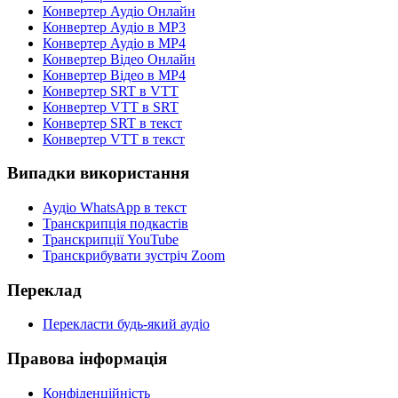
Конвертер Аудіо Онлайн
Конвертер Аудіо в MP3
Конвертер Аудіо в MP4
Конвертер Відео Онлайн
Конвертер Відео в MP4
Конвертер SRT в VTT
Конвертер VTT в SRT
Конвертер SRT в текст
Конвертер VTT в текст
Випадки використання
Аудіо WhatsApp в текст
Транскрипція подкастів
Транскрипції YouTube
Транскрибувати зустріч Zoom
Переклад
Перекласти будь-який аудіо
Правова інформація
Конфіденційність