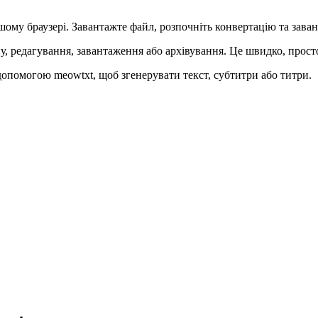
му браузері. Завантажте файл, розпочніть конвертацію та завант
у, редагування, завантаження або архівування. Це швидко, прост
допомогою meowtxt, щоб згенерувати текст, субтитри або титри.