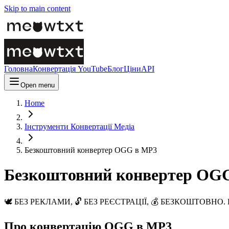
Skip to main content
Головна
Конвертація YouTube
Блог
Ціни
API
Open menu
Home
Інструменти Конвертації Медіа
Безкоштовний конвертер OGG в MP3
Безкоштовний конвертер OG
🕊️ БЕЗ РЕКЛАМИ, 🔓 БЕЗ РЕЄСТРАЦІЇ, 💰 БЕЗКОШТОВНО. Конв
Про конвертацію OGG в MP3