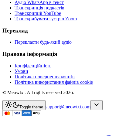
Аудіо WhatsApp в текст
Транскрипція подкастів
Транскрипції YouTube
Транскрибувати зустріч Zoom
Переклад
Перекласти будь-який аудіо
Правова інформація
Конфіденційність
Умови
Політика повернення коштів
Політика використання файлів cookie
© Meowtxt. All rights reserved 2026.
support@meowtxt.com
Toggle theme