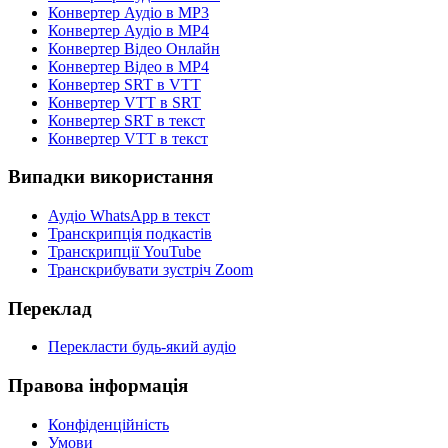
Конвертер Аудіо в MP3
Конвертер Аудіо в MP4
Конвертер Відео Онлайн
Конвертер Відео в MP4
Конвертер SRT в VTT
Конвертер VTT в SRT
Конвертер SRT в текст
Конвертер VTT в текст
Випадки використання
Аудіо WhatsApp в текст
Транскрипція подкастів
Транскрипції YouTube
Транскрибувати зустріч Zoom
Переклад
Перекласти будь-який аудіо
Правова інформація
Конфіденційність
Умови