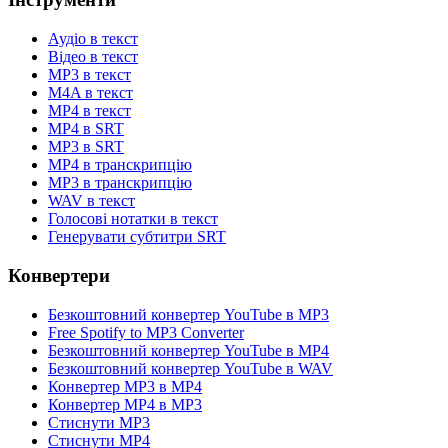
Аудіо в текст
Відео в текст
MP3 в текст
M4A в текст
MP4 в текст
MP4 в SRT
MP3 в SRT
MP4 в транскрипцію
MP3 в транскрипцію
WAV в текст
Голосові нотатки в текст
Генерувати субтитри SRT
Конвертери
Безкоштовний конвертер YouTube в MP3
Free Spotify to MP3 Converter
Безкоштовний конвертер YouTube в MP4
Безкоштовний конвертер YouTube в WAV
Конвертер MP3 в MP4
Конвертер MP4 в MP3
Стиснути MP3
Стиснути MP4