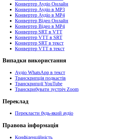
Конвертер Аудіо Онлайн
Конвертер Аудіо в MP3
Конвертер Аудіо в MP4
Конвертер Відео Онлайн
Конвертер Відео в MP4
Конвертер SRT в VTT
Конвертер VTT в SRT
Конвертер SRT в текст
Конвертер VTT в текст
Випадки використання
Аудіо WhatsApp в текст
Транскрипція подкастів
Транскрипції YouTube
Транскрибувати зустріч Zoom
Переклад
Перекласти будь-який аудіо
Правова інформація
Конфіденційність