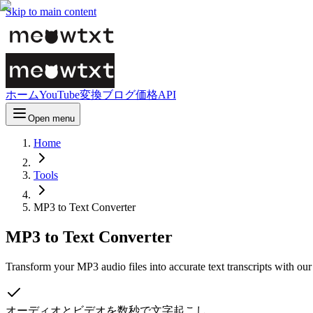
Skip to main content
ホーム
YouTube変換
ブログ
価格
API
Open menu
Home
Tools
MP3 to Text Converter
MP3 to Text Converter
Transform your MP3 audio files into accurate text transcripts with ou
オーディオとビデオを数秒で文字起こし