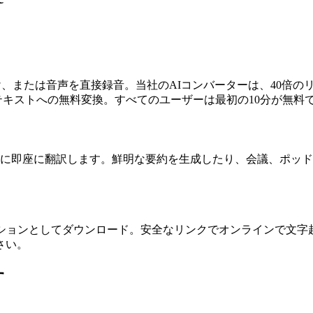
け、または音声を直接録音。当社のAIコンバーターは、40倍の
テキストへの無料変換。すべてのユーザーは最初の10分が無料
に即座に翻訳します。鮮明な要約を生成したり、会議、ポッドキ
ャプションとしてダウンロード。安全なリンクでオンラインで文字起こし
さい。
す