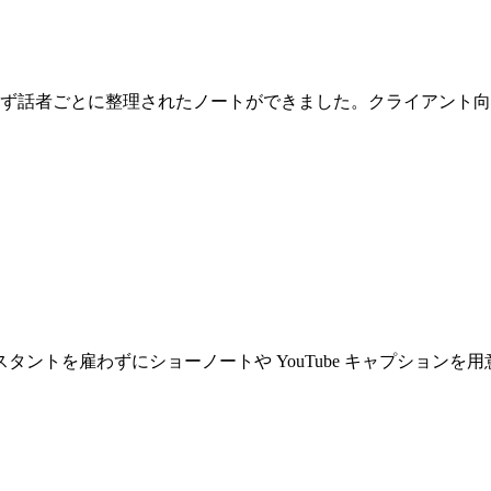
らず話者ごとに整理されたノートができました。クライアント
トを雇わずにショーノートや YouTube キャプションを用意