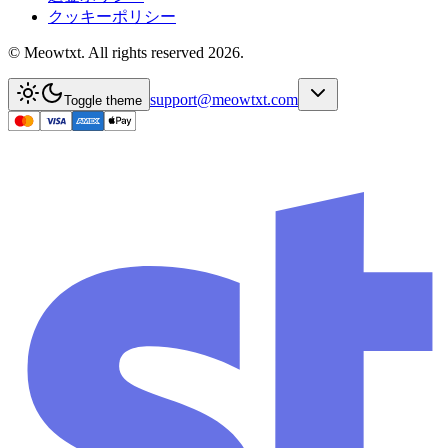
クッキーポリシー
© Meowtxt. All rights reserved 2026.
support@meowtxt.com
Toggle theme