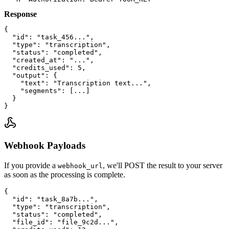
Response
{

  "id": "task_456...",

  "type": "transcription",

  "status": "completed",

  "created_at": "...",

  "credits_used": 5,

  "output": {

    "text": "Transcription text...",

    "segments": [...]

  }

}
Webhook Payloads
If you provide a
, we'll POST the result to your server
webhook_url
as soon as the processing is complete.
{

  "id": "task_8a7b...",

  "type": "transcription",

  "status": "completed",

  "file_id": "file_9c2d...",
