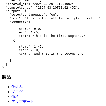
  "credits_used": 12,

  "created_at": "2024-03-20T10:00:00Z",

  "completed_at": "2024-03-20T10:02:45Z",

  "output": {

    "detected_language": "en",

    "text": "This is the full transcription text...",

    "segments": [

      { 

        "start": 0.0,

        "end": 2.45, 

        "text": "This is the first segment." 

      },

      { 

        "start": 2.45, 

        "end": 5.10, 

        "text": "And this is the second one." 

      }

    ]

  }

}
製品
仕組み
ブログ
価格
アップデート