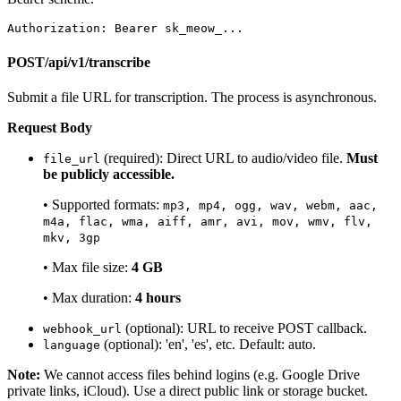
Authorization: Bearer sk_meow_...
POST
/api/v1/transcribe
Submit a file URL for transcription. The process is asynchronous.
Request Body
(required): Direct URL to audio/video file.
Must
file_url
be publicly accessible.
• Supported formats:
mp3, mp4, ogg, wav, webm, aac,
m4a, flac, wma, aiff, amr, avi, mov, wmv, flv,
mkv, 3gp
• Max file size:
4 GB
• Max duration:
4 hours
(optional): URL to receive POST callback.
webhook_url
(optional): 'en', 'es', etc. Default: auto.
language
Note:
We cannot access files behind logins (e.g. Google Drive
private links, iCloud). Use a direct public link or storage bucket.