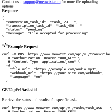
Contact us at
support@meowtxt.com
for more file uploading
options.
Response
{

  "conversion_task_id": "task_123...",

  "transcription_task_id": "task_456...",

  "status": "pending",

  "message": "File accepted for processing"

}
Example Request
curl -X POST https://www.meowtxt.com/api/v1/transcribe 
  -H "Authorization: Bearer YOUR_KEY" \

  -H "Content-Type: application/json" \

  -d '{

    "file_url": "https://example.com/audio.mp3",

    "webhook_url": "https://your-site.com/webhook",

    "language": "en"

  }'
GET
/api/v1/tasks/:id
Retrieve the status and results of a specific task.
curl https://www.meowtxt.com/api/v1/tasks/task_456... \

  -H "Authorization: Bearer YOUR_KEY"