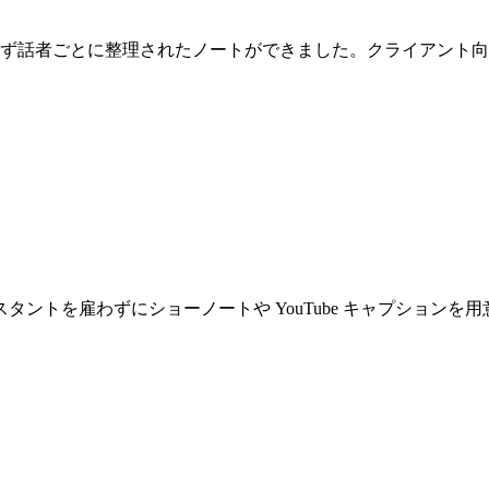
らず話者ごとに整理されたノートができました。クライアント
トを雇わずにショーノートや YouTube キャプションを用意