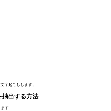
て文字起こしします。
しを抽出する方法
します