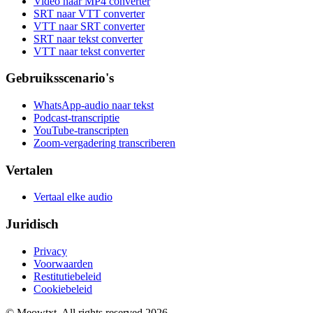
Video naar MP4 converter
SRT naar VTT converter
VTT naar SRT converter
SRT naar tekst converter
VTT naar tekst converter
Gebruiksscenario's
WhatsApp-audio naar tekst
Podcast-transcriptie
YouTube-transcripten
Zoom-vergadering transcriberen
Vertalen
Vertaal elke audio
Juridisch
Privacy
Voorwaarden
Restitutiebeleid
Cookiebeleid
© Meowtxt. All rights reserved 2026.