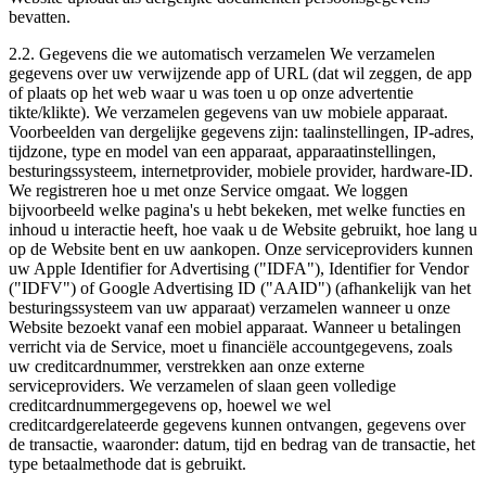
bevatten.
2.2. Gegevens die we automatisch verzamelen We verzamelen
gegevens over uw verwijzende app of URL (dat wil zeggen, de app
of plaats op het web waar u was toen u op onze advertentie
tikte/klikte). We verzamelen gegevens van uw mobiele apparaat.
Voorbeelden van dergelijke gegevens zijn: taalinstellingen, IP-adres,
tijdzone, type en model van een apparaat, apparaatinstellingen,
besturingssysteem, internetprovider, mobiele provider, hardware-ID.
We registreren hoe u met onze Service omgaat. We loggen
bijvoorbeeld welke pagina's u hebt bekeken, met welke functies en
inhoud u interactie heeft, hoe vaak u de Website gebruikt, hoe lang u
op de Website bent en uw aankopen. Onze serviceproviders kunnen
uw Apple Identifier for Advertising ("IDFA"), Identifier for Vendor
("IDFV") of Google Advertising ID ("AAID") (afhankelijk van het
besturingssysteem van uw apparaat) verzamelen wanneer u onze
Website bezoekt vanaf een mobiel apparaat. Wanneer u betalingen
verricht via de Service, moet u financiële accountgegevens, zoals
uw creditcardnummer, verstrekken aan onze externe
serviceproviders. We verzamelen of slaan geen volledige
creditcardnummergegevens op, hoewel we wel
creditcardgerelateerde gegevens kunnen ontvangen, gegevens over
de transactie, waaronder: datum, tijd en bedrag van de transactie, het
type betaalmethode dat is gebruikt.