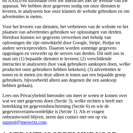
en AAID) en informatie over uw interacties met de website van uw
apparaat. We hebben deze gegevens nodig om onze diensten te
leveren, te analyseren hoe onze klanten de website gebruiken en om
advertenties te meten.
Voor het leveren van diensten, het verbeteren van de website en het
plaatsen van advertenties gebruiken we oplossingen van derden.
Hierdoor kunnen we gegevens verwerken met behulp van
oplossingen die zijn ontwikkeld door Google, Stripe, Hotjar en
andere serviceproviders. Daarom worden sommige gegevens
opgeslagen en verwerkt op de servers van derden. Dit stelt ons in
staat om (1) bepaalde diensten te leveren; (2) verschillende
interacties te analyseren (hoe vaak gebruikers aankopen doen, welke
producten onze gebruikers hebben bekeken); (3) advertenties te
tonen en te meten (en deze alleen te tonen aan een bepaalde groep
gebruikers, bijvoorbeeld alleen aan degenen die een aankoop
hebben gedaan).
Lees ons Privacybeleid hieronder om meer te weten te komen over
wat we met gegevens doen (Sectie 3), welke rechten u heeft met
betrekking tot gegevensbescherming (Sectie 6) en wie de
gegevensverantwoordelijke is (Sectie 1). Als er vragen
onbeantwoord blijven, neem dan contact met ons op via
support@meowtxt.com
.