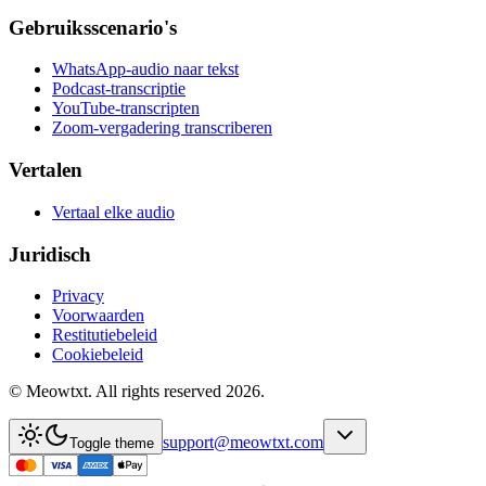
Gebruiksscenario's
WhatsApp-audio naar tekst
Podcast-transcriptie
YouTube-transcripten
Zoom-vergadering transcriberen
Vertalen
Vertaal elke audio
Juridisch
Privacy
Voorwaarden
Restitutiebeleid
Cookiebeleid
© Meowtxt. All rights reserved 2026.
support@meowtxt.com
Toggle theme