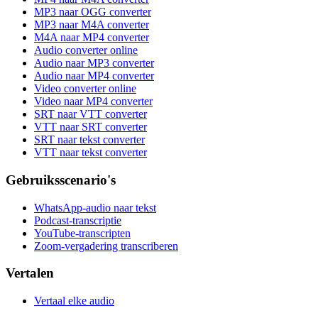
MP3 naar OGG converter
MP3 naar M4A converter
M4A naar MP4 converter
Audio converter online
Audio naar MP3 converter
Audio naar MP4 converter
Video converter online
Video naar MP4 converter
SRT naar VTT converter
VTT naar SRT converter
SRT naar tekst converter
VTT naar tekst converter
Gebruiksscenario's
WhatsApp-audio naar tekst
Podcast-transcriptie
YouTube-transcripten
Zoom-vergadering transcriberen
Vertalen
Vertaal elke audio