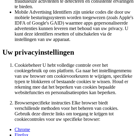
frauduleuze activiteiten te detecteren en consistente ervaringen
te bieden.
Mobile Advertising Identifiers zijn unieke codes die door uw
mobiele besturingssysteem worden toegewezen (zoals Apple's
IDFA of Google's GAID) waarmee apps gepersonaliseerde
advertenties kunnen leveren met behoud van uw privacy. U
kunt deze identifiers resetten of uitschakelen via de
instellingen van uw apparaat.
Uw privacyinstellingen
Cookiebeheer U hebt volledige controle over het
cookiegebruik op ons platform. Ga naar het instellingenmenu
van uw browser om cookievoorkeuren te wijzigen, specifieke
typen te blokkeren of bestaande cookies te wissen. Houd er
rekening mee dat het beperken van cookies bepaalde
websitefuncties en personalisatieopties kan beperken.
Browserspecifieke instructies Elke browser biedt
verschillende methoden voor het beheren van cookies.
Gebruik deze directe links om toegang te krijgen tot
cookiecontroles voor uw specifieke browser:
Chrome
Firefox