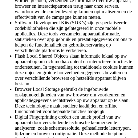
worden geladen, verzenden ze informatie over uw apparaat,
browser en interactiepatronen terug naar onze servers,
waardoor we de contentlevering kunnen optimaliseren en de
effectiviteit van de campagne kunnen meten.
Software Development Kits (SDK's) zijn gespecialiseerde
codebibliotheken die zijn geïntegreerd in onze mobiele
applicaties. Deze tools verzamelen apparaatinformatie,
statistieken over app-gebruik en prestatiegegevens om ons te
helpen de functionaliteit en gebruikerservaring op
verschillende platforms te verbeteren.
Flash Local Shared Objects slaan informatie lokaal op uw
apparaat op om rich media-content en interactieve functies te
ondersteunen. In tegenstelling tot traditionele cookies kunnen
deze objecten grotere hoeveelheden gegevens bevatten en
over verschillende browsers op hetzelfde apparaat blijven
bestaan.
Browser Local Storage gebruikt de ingebouwde
opslagmogelijkheden van uw browser om voorkeuren en
applicatiegegevens rechtstreeks op uw apparaat op te slaan.
Deze technologie maakt snellere laadtijden en offline
functionaliteit voor bepaalde functies mogelijk.
Digital Fingerprinting creëert een uniek profiel van uw
apparaat door verschillende technische kenmerken te
analyseren, zoals schermresolutie, geïnstalleerde lettertypen,
tijdzone en browserconfiguratie. Deze methode helpt ons