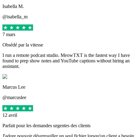
Isabella M.
@isabella_m
7 mars
Obsédé par la vitesse
I run a remote podcast studio. MeowTXT is the fastest way I have
found to prep show notes and YouTube captions without hiring an
assistant.
Marcus Lee
@marcuslee
12 avril
Parfait pour les demandes urgentes des clients
J'adore pouvoir déverrouiller un seul fichier lorsqu'un client a besoin