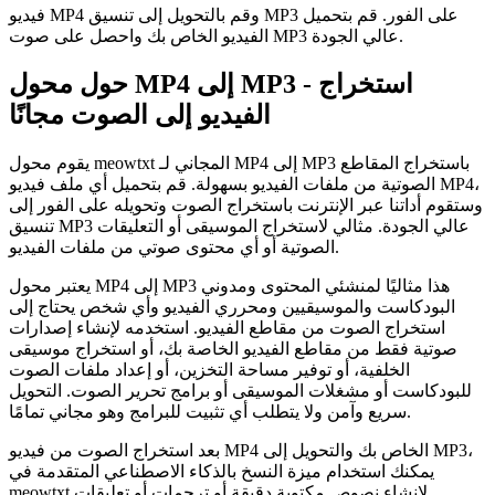
فيديو MP4 وقم بالتحويل إلى تنسيق MP3 على الفور. قم بتحميل
الفيديو الخاص بك واحصل على صوت MP3 عالي الجودة.
حول محول MP4 إلى MP3 - استخراج
الفيديو إلى الصوت مجانًا
يقوم محول meowtxt المجاني لـ MP4 إلى MP3 باستخراج المقاطع
الصوتية من ملفات الفيديو بسهولة. قم بتحميل أي ملف فيديو MP4،
وستقوم أداتنا عبر الإنترنت باستخراج الصوت وتحويله على الفور إلى
تنسيق MP3 عالي الجودة. مثالي لاستخراج الموسيقى أو التعليقات
الصوتية أو أي محتوى صوتي من ملفات الفيديو.
يعتبر محول MP4 إلى MP3 هذا مثاليًا لمنشئي المحتوى ومدوني
البودكاست والموسيقيين ومحرري الفيديو وأي شخص يحتاج إلى
استخراج الصوت من مقاطع الفيديو. استخدمه لإنشاء إصدارات
صوتية فقط من مقاطع الفيديو الخاصة بك، أو استخراج موسيقى
الخلفية، أو توفير مساحة التخزين، أو إعداد ملفات الصوت
للبودكاست أو مشغلات الموسيقى أو برامج تحرير الصوت. التحويل
سريع وآمن ولا يتطلب أي تثبيت للبرامج وهو مجاني تمامًا.
بعد استخراج الصوت من فيديو MP4 الخاص بك والتحويل إلى MP3،
يمكنك استخدام ميزة النسخ بالذكاء الاصطناعي المتقدمة في
meowtxt لإنشاء نصوص مكتوبة دقيقة أو ترجمات أو تعليقات