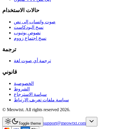
حالات الاستخدام
صوت واتساب إلى نص
نسخ البودكاست
نصوص يوتيوب
نسخ اجتماع زووم
ترجمة
ترجمة أي صوت لغة
قانوني
الخصوصية
الشروط
سياسة الاسترجاع
سياسة ملفات تعريف الارتباط
© Meowtxt. All rights reserved 2026.
support@meowtxt.com
Toggle theme