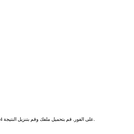
🕊️ لا إعلانات، 🔓 لا تسجيل، 💰 مجاني. قم بتحويل ملفات mov إلى MP4 على الفور. قم بتحميل ملفك وقم بتنزيل النتيجة.