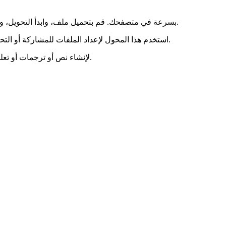
meowtxt تساعدك على تحويل ملفات mov إلى MP4 بسرعة في متصفحك. قم بتحميل ملف، وابدأ التحويل، وقم بتنزيل النتيجة.
استخدم هذا المحول لإعداد الملفات للمشاركة أو التحرير أو التحميل أو الأرشفة. إنه سريع ومباشر ويعمل دون تثبيت برنامج.
بعد التحويل، يمكنك أيضًا نسخ ملفك باستخدام meowtxt لإنشاء نص أو ترجمات أو تعليقات توضيحية.